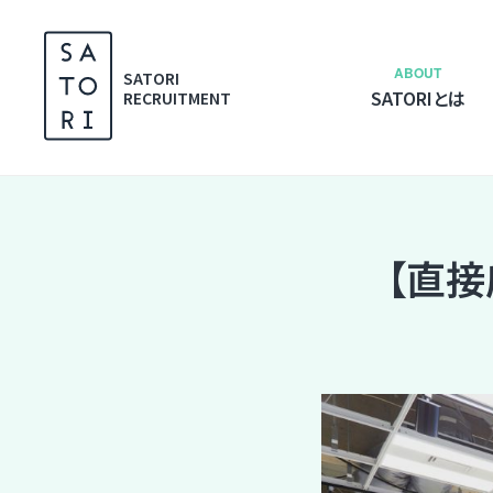
S
k
i
ABOUT
SATORI
SATORIとは
p
RECRUITMENT
t
o
c
o
n
【直
t
e
n
t