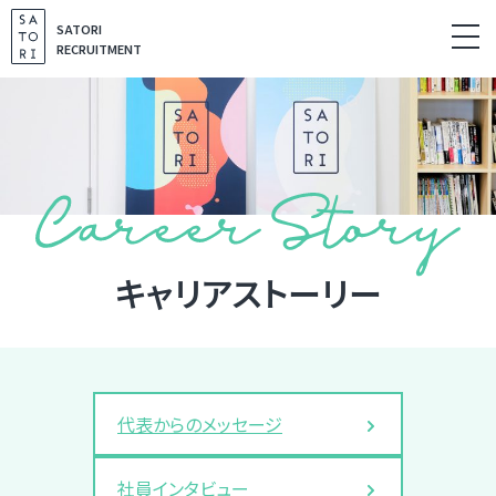
S
SATORI
k
RECRUITMENT
i
p
t
o
c
o
n
t
キャリアストーリー
e
n
t
代表からのメッセージ
社員インタビュー