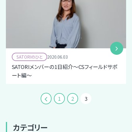
SATORIのひと
2020.06.03
SATORIメンバーの1日紹介～CSフィールドサポ
ート編～
P
1
2
3
o
s
カテゴリー
t