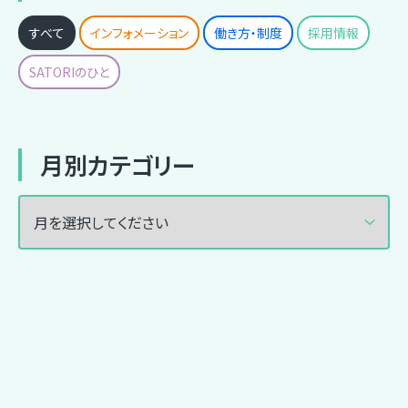
s
すべて
インフォメーション
働き方・制度
採用情報
p
SATORIのひと
a
g
i
月別カテゴリー
n
a
t
i
o
n