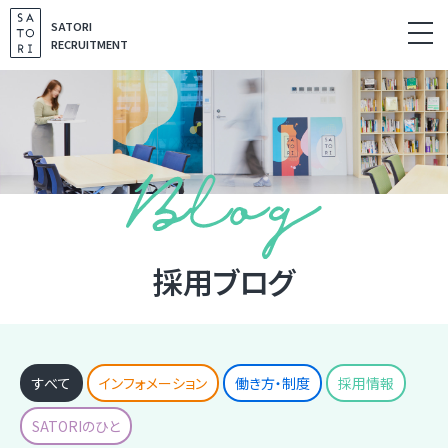
S
SATORI
k
RECRUITMENT
i
p
t
o
c
o
n
t
採用ブログ
e
n
t
すべて
インフォメーション
働き方・制度
採用情報
SATORIのひと