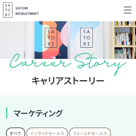
S
SATORI
k
RECRUITMENT
i
p
t
o
c
o
n
t
キャリアストーリー
e
n
t
マーケティング
すべて
インサイドセールス
フィールドセールス