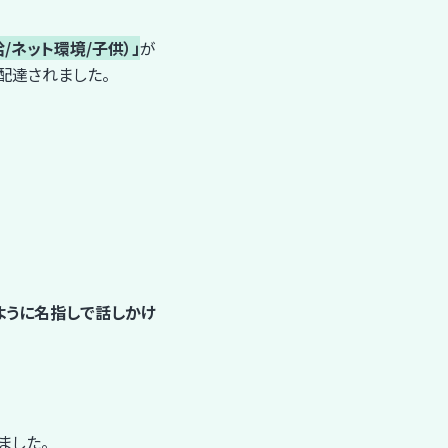
/ネット環境/子供）」
が
配達されました。
ように名指しで話しかけ
ました。