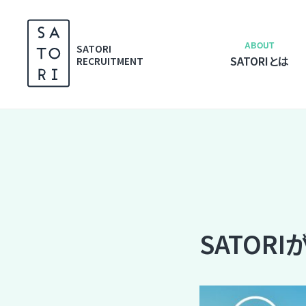
S
k
i
ABOUT
SATORI
SATORIとは
p
RECRUITMENT
t
o
c
o
n
t
e
n
t
SATOR