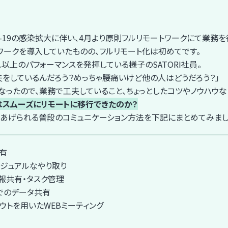
VID-19の感染拡大に伴い、4月より原則フルリモートワークにて業務を
ワークを導入していたものの、フルリモート化は初めてです。
以上のパフォーマンスを発揮している様子のSATORI社員。
夫をしているんだろう？めっちゃ腰痛いけど他の人はどうだろう？」
なったので、業務で工夫していること、ちょっとしたコツやノウハウな
Iはスムーズにリモートに移行できたのか？
てあげられる普段のコミュニケーション方法を下記にまとめてみまし
共有
のカジュアルなやり取り
情報共有・タスク管理
ブでのデータ共有
アウトを用いたWEBミーティング