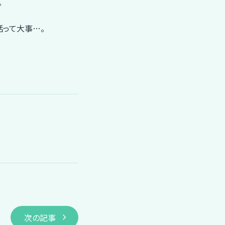
。
話って大事…。
次の記事