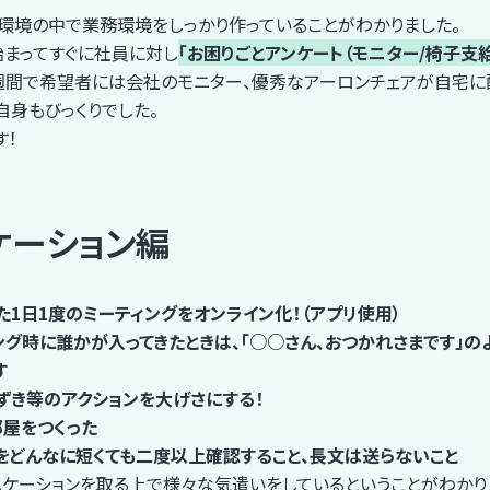
環境の中で業務環境をしっかり作っていることがわかりました。
始まってすぐに社員に対し
「お困りごとアンケート（モニター/椅子支給
週間で希望者には会社のモニター、優秀なアーロンチェアが自宅に
自身もびっくりでした。
す！
ケーション編
た1日1度のミーティングをオンライン化！（アプリ使用）
ング時に誰かが入ってきたときは、「○○さん、おつかれさまです」の
す
ずき等のアクションを大げさにする！
部屋をつくった
をどんなに短くても二度以上確認すること、長文は送らないこと
ニケーションを取る上で様々な気遣いをしているということがわかり