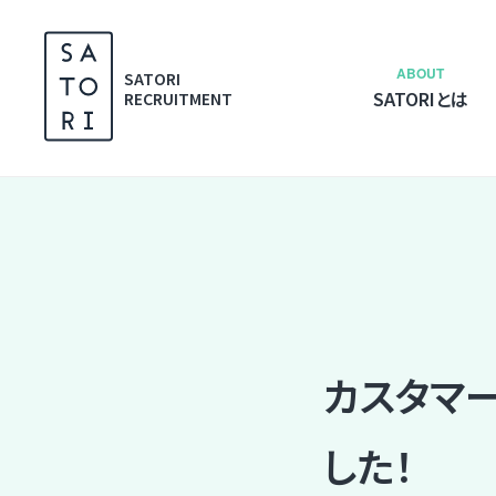
S
k
i
ABOUT
SATORI
SATORIとは
p
RECRUITMENT
t
o
c
o
n
t
e
n
t
カスタマ
した！