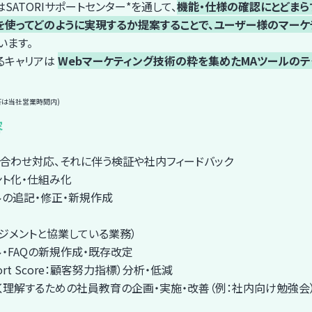
SATORIサポートセンター*を通して、
機能・仕様の確認にとどまら
Iを使ってどのように実現するか提案することで、ユーザー様のマー
います。
るキャリアは
Webマーケティング技術の粋を集めたMAツールの
答は当社営業時間内)
容
合わせ対応、それに伴う検証や社内フィードバック
ント化・仕組み化
ルの追記・修正・新規作成
ジメントと協業している業務）
・FAQの新規作成・既存改定
Effort Score：顧客努力指標）分析・低減
しく理解するための社員教育の企画・実施・改善（例：社内向け勉強会